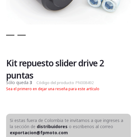
Saltar
al
comienzo
de
Kit repuesto slider drive 2
la
galería
puntas
de
Sólo queda
3
Código del producto
PN008492
imágenes
Sea el primero en dejar una reseña para este artículo
Si estas fuera de Colombia te invitamos a que ingreses a
la sección de
distribuidores
o escribenos al correo
exportacion@fpmoto.com