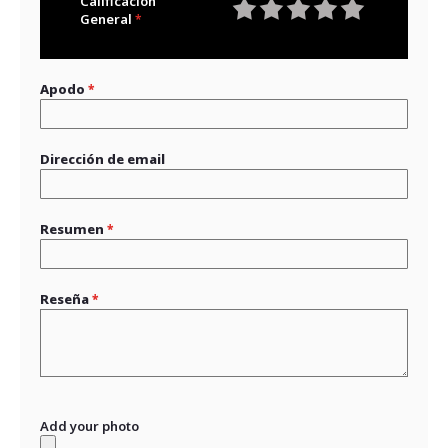
Calificación
General
1
2
3
4
5
star
stars
stars
stars
stars
Apodo
Dirección de email
Resumen
Reseña
Add your photo