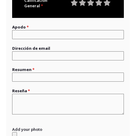
Calificación
General
1
2
3
4
5
star
stars
stars
stars
stars
Apodo
Dirección de email
Resumen
Reseña
Add your photo