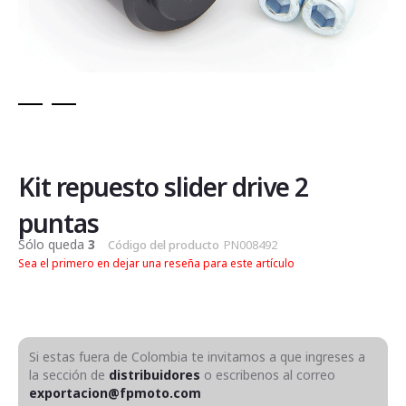
Saltar
al
comienzo
de
Kit repuesto slider drive 2
la
galería
puntas
de
Sólo queda
3
Código del producto
PN008492
imágenes
Sea el primero en dejar una reseña para este artículo
Si estas fuera de Colombia te invitamos a que ingreses a
la sección de
distribuidores
o escribenos al correo
exportacion@fpmoto.com