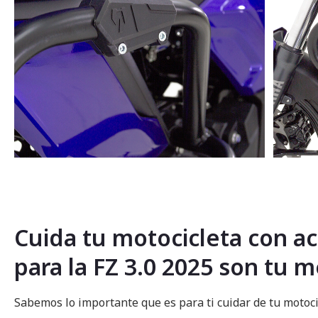
Saltar
al
comienzo
de
la
Cuida tu motocicleta con ac
galería
de
para la FZ 3.0 2025 son tu 
imágenes
Sabemos lo importante que es para ti cuidar de tu motoci