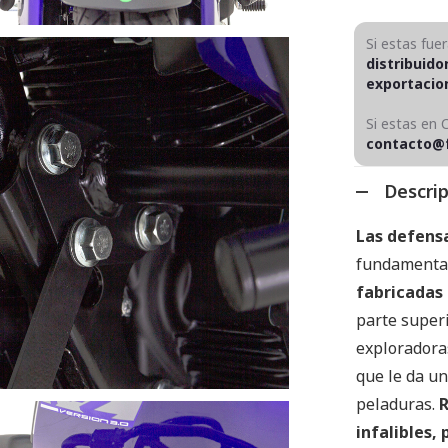
Si estas fue
distribuido
exportaci
Si estas en 
contacto@
Descri
Las defensa
fundamental
fabricadas 
parte superi
exploradoras
que le da un
peladuras.
R
infalibles,