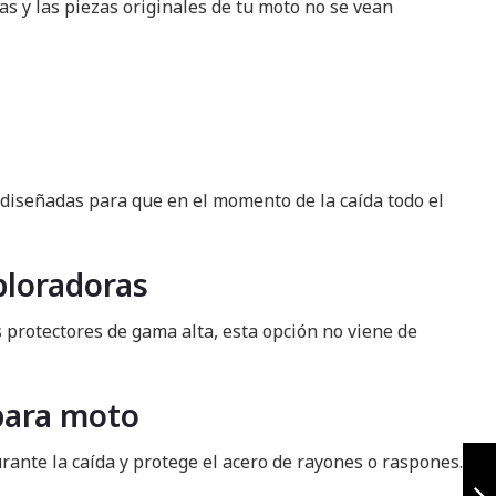
as y las piezas originales de tu moto no se vean
n diseñadas para que en el momento de la caída todo el
ploradoras
s protectores de gama alta, esta opción no viene de
 para moto
Slider trasero
ante la caída y protege el acero de rayones o raspones.
yamaha nmax 3