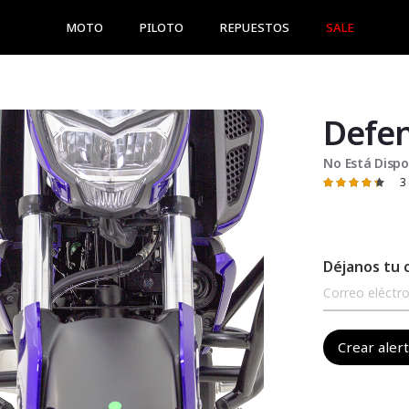
MOTO
PILOTO
REPUESTOS
SALE
Defen
No Está Dispo
3
Valoración:
87
100
% of
Déjanos tu 