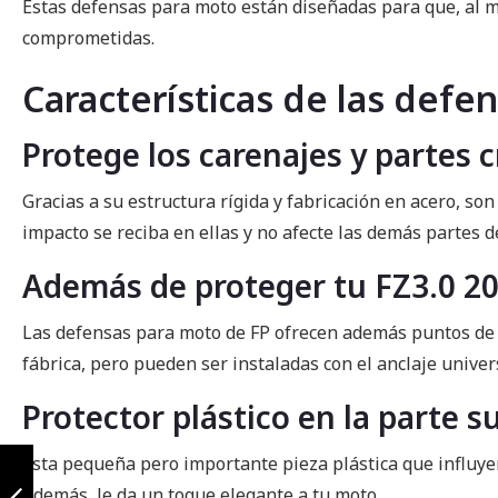
Estas defensas para moto están diseñadas para que, al mom
comprometidas.
Características de las defe
Protege los carenajes y partes c
Gracias a su estructura rígida y fabricación en acero, s
impacto se reciba en ellas y no afecte las demás partes d
Además de proteger tu FZ3.0 20
Las defensas para moto de FP ofrecen además puntos de anc
fábrica, pero pueden ser instaladas con el anclaje univers
Protector plástico en la parte s
Slider 2drift
Esta pequeña pero importante pieza plástica que influye
negro/gris
yamaha fz 3.0
Además, le da un toque elegante a tu moto.