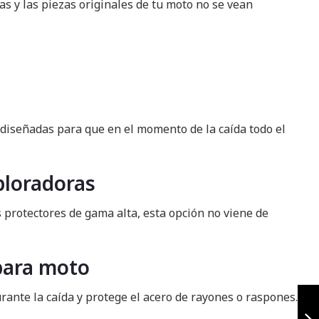
as y las piezas originales de tu moto no se vean
n diseñadas para que en el momento de la caída todo el
ploradoras
s protectores de gama alta, esta opción no viene de
 para moto
Slider 2drift
ante la caída y protege el acero de rayones o raspones.
negro/gris
yamaha fz 3.0