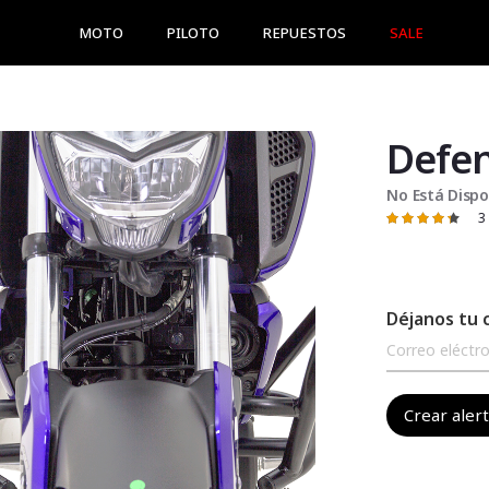
MOTO
PILOTO
REPUESTOS
SALE
Defen
No Está Dispo
3
Valoración:
87
100
% of
Déjanos tu 