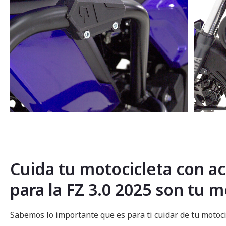
Saltar
al
comienzo
de
la
Cuida tu motocicleta con ac
galería
de
para la FZ 3.0 2025 son tu 
imágenes
Sabemos lo importante que es para ti cuidar de tu motoci