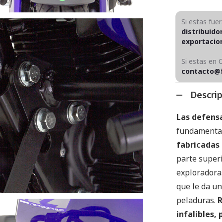
Si estas fue
distribuido
exportaci
Si estas en 
contacto@
Descri
Las defensa
fundamental
fabricadas 
parte superi
exploradoras
que le da un
peladuras.
R
infalibles,