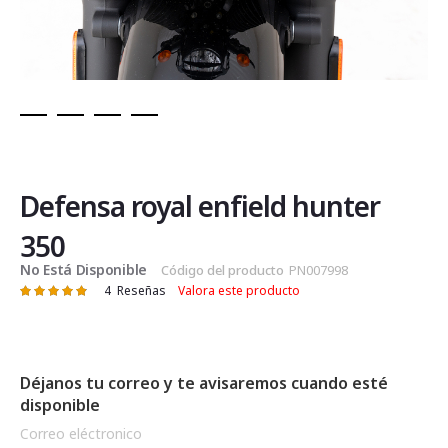
Saltar
al
comienzo
de
Defensa royal enfield hunter
la
galería
350
de
No Está Disponible
Código del producto
PN007998
imágenes
4
Reseñas
Valora este producto
Valoración:
98
100
% of
Déjanos tu correo y te avisaremos cuando esté
disponible