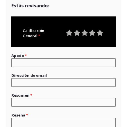
Estás revisando:
Calificación
General
1
2
3
4
5
star
stars
stars
stars
stars
Apodo
Dirección de email
Resumen
Reseña