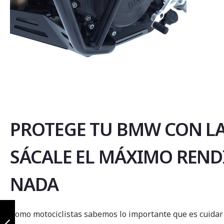
Saltar
al
comienzo
de
la
PROTEGE TU BMW CON LA
galería
de
SÁCALE EL MÁXIMO REND
imágenes
NADA
Kit ppf bmw
900gs
Como motociclistas sabemos lo importante que es cuidar n