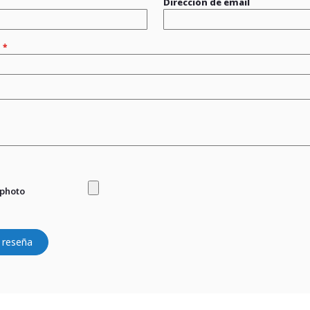
Dirección de email
n
 photo
 reseña