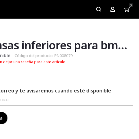
0
My Account
Defensas inferiores para bmw 900 gs 850gs 750gs
nible
Código del producto
PN008079
n dejar una reseña para este artículo
correo y te avisaremos cuando esté disponible