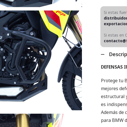
Si estas fue
distribuido
exportaci
Si estas en 
contacto@
Descri
DEFENSAS I
Protege tu 
mejores def
estructural 
es indispens
Además de c
para BMW de