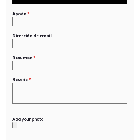
star
stars
stars
stars
stars
Apodo
Dirección de email
Resumen
Reseña
Add your photo