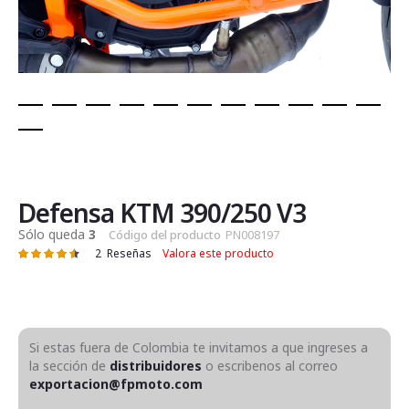
Saltar
al
comienzo
de
Defensa KTM 390/250 V3
la
Sólo queda
3
Código del producto
PN008197
galería
2
Reseñas
Valora este producto
Valoración:
de
93
100
% of
imágenes
Si estas fuera de Colombia te invitamos a que ingreses a
la sección de
distribuidores
o escribenos al correo
exportacion@fpmoto.com