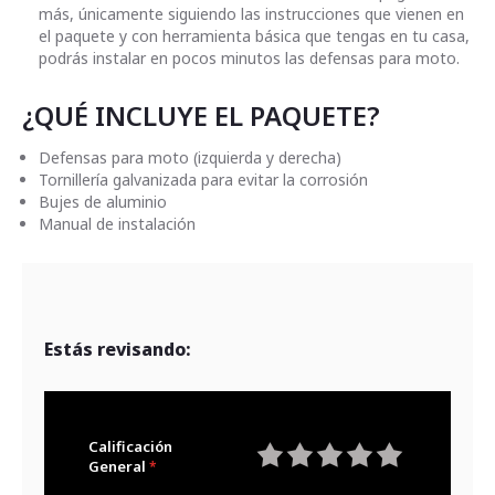
más, únicamente siguiendo las instrucciones que vienen en
el paquete y con herramienta básica que tengas en tu casa,
podrás instalar en pocos minutos las defensas para moto.
¿QUÉ INCLUYE EL PAQUETE?
Defensas para moto (izquierda y derecha)
Tornillería galvanizada para evitar la corrosión
Bujes de aluminio
Manual de instalación
Estás revisando:
Calificación
General
1
2
3
4
5