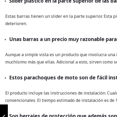
Slider plástico en la parte superior de las b
Estas barras tienen un slider en la parte superior. Esta 
deterioren.
Unas barras a un precio muy razonable para
Aunque a simple vista es un producto que involucra una i
muchísimo más que ellas. Adicional a esto, sirven como so
Estos parachoques de moto son de fácil ins
El producto incluye las instrucciones de instalación. C
convencionales. El tiempo estimado de instalación es de 1
Slider variant
kymco agility rs
Son herrajes de protección que además son r
125 kit del/tras