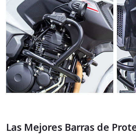
Saltar
al
comienzo
de
la
Las Mejores Barras de Prot
galería
de