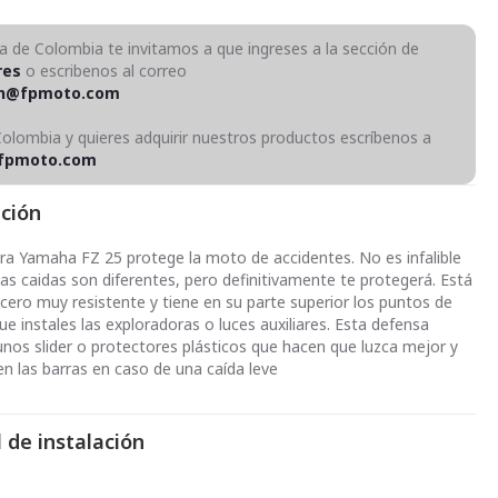
ra de Colombia te invitamos a que ingreses a la sección de
res
o escribenos al correo
on@fpmoto.com
Colombia y quieres adquirir nuestros productos escríbenos a
fpmoto.com
pción
ra Yamaha FZ 25 protege la moto de accidentes. No es infalible
las caidas son diferentes, pero definitivamente te protegerá. Está
acero muy resistente y tiene en su parte superior los puntos de
ue instales las exploradoras o luces auxiliares. Esta defensa
nos slider o protectores plásticos que hacen que luzca mejor y
en las barras en caso de una caída leve
 de instalación