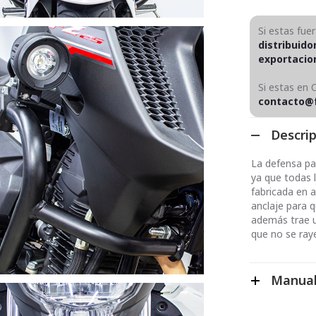
Si estas fue
distribuido
exportaci
Si estas en 
contacto@
Descri
La defensa pa
ya que todas 
fabricada en 
anclaje para q
además trae u
que no se ray
Manual