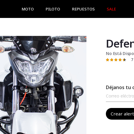
MOTO
PILOTO
REPUESTOS
SALE
Defen
No Está Dispo
7
Valoración:
91
100
% of
Déjanos tu 