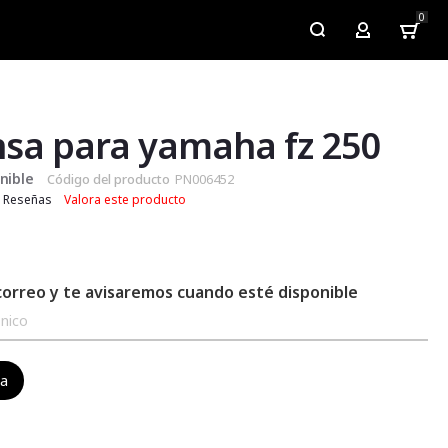
0
My Account
sa para yamaha fz 250
nible
Código del producto
PN006452
Reseñas
Valora este producto
correo y te avisaremos cuando esté disponible