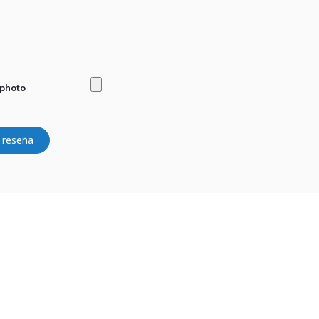
 photo
 reseña