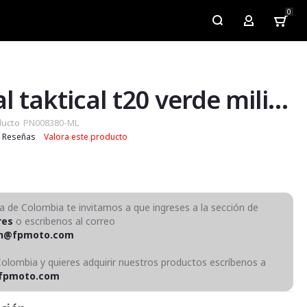
0
My Account
Morral taktical t20 verde militar
ducto
PN008380-ML
Reseñas
Valora este producto
ra de Colombia te invitamos a que ingreses a la sección de
res
o escribenos al correo
on@fpmoto.com
Colombia y quieres adquirir nuestros productos escríbenos a
fpmoto.com