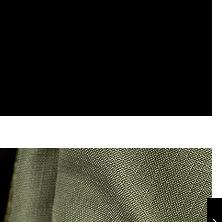
Morral taktical
t20 gris