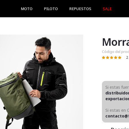
MOTO
PILOTO
REPUESTOS
SALE
Código del pro
2
Valoración:
100
100
% of
Si estas fue
distribuido
exportaci
Si estas en 
contacto@