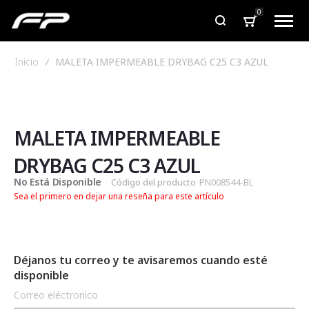
0
Inicio
MALETA IMPERMEABLE DRYBAG C25 C3 AZUL
Saltar
Saltar
al
al
final
comienzo
de
de
MALETA IMPERMEABLE
la
la
galería
galería
DRYBAG C25 C3 AZUL
de
de
No Está Disponible
Código del producto
PN008544-BL
imágenes
imágenes
Sea el primero en dejar una reseña para este artículo
Déjanos tu correo y te avisaremos cuando esté
disponible