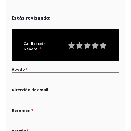
Estás revisando:
Calificación
General
1
2
3
4
5
star
stars
stars
stars
stars
Apodo
Dirección de email
Resumen
Reseña