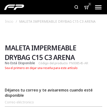
0
Inicio
MALETA IMPERMEABLE DRYBAG C15 C3 ARENA
Saltar
Saltar
al
al
final
comienzo
de
de
MALETA IMPERMEABLE
la
la
galería
galería
DRYBAG C15 C3 ARENA
de
de
No Está Disponible
Código del producto
PN008545-AR
imágenes
imágenes
Sea el primero en dejar una reseña para este artículo
Déjanos tu correo y te avisaremos cuando esté
disponible