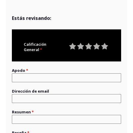
Estás revisando:
Calificación
General
1
2
3
4
5
star
stars
stars
stars
stars
Apodo
Dirección de email
Resumen
Reseña