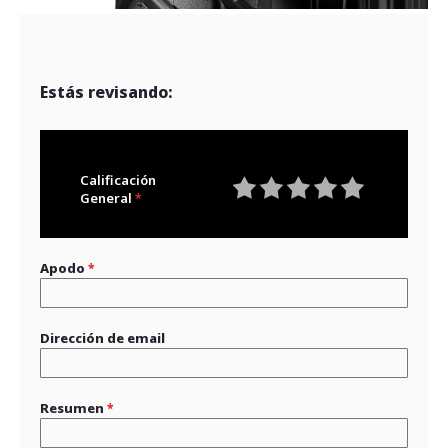
Estás revisando:
Calificación
General
1
2
3
4
5
star
stars
stars
stars
stars
Apodo
Dirección de email
Resumen