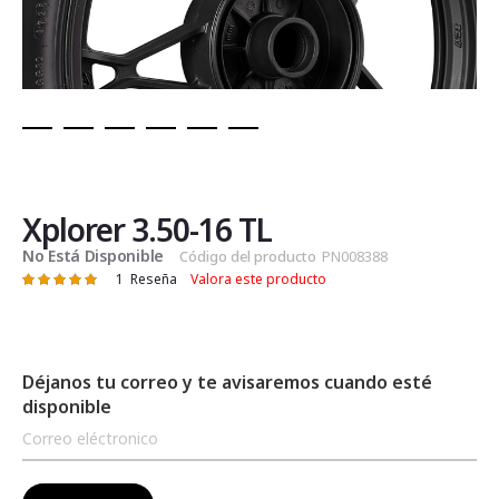
Saltar
al
comienzo
de
Xplorer 3.50-16 TL
la
No Está Disponible
Código del producto
PN008388
galería
1
Reseña
Valora este producto
Valoración:
de
100
100
% of
imágenes
Déjanos tu correo y te avisaremos cuando esté
disponible