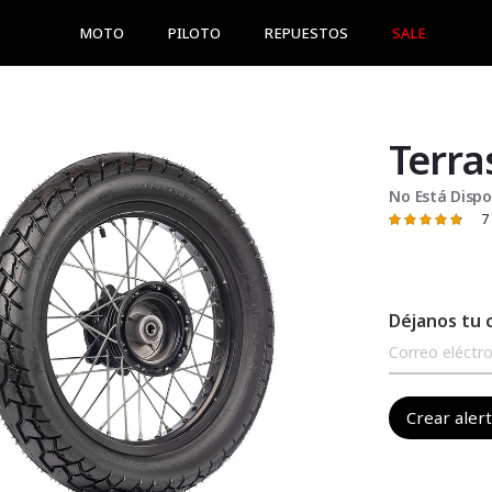
MOTO
PILOTO
REPUESTOS
SALE
Terra
No Está Dispo
7
Valoración:
97
100
% of
Déjanos tu 