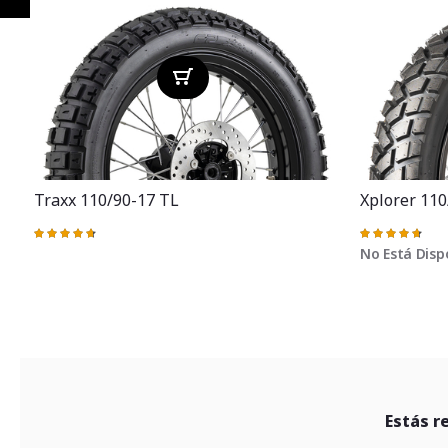
Anterior
Traxx 110/90-17 TL
Xplorer 110
Valoración:
Valoración:
95%
95%
No Está Disp
Estás r