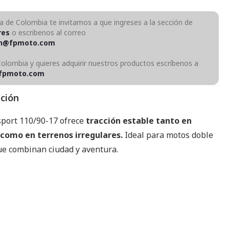
ra de Colombia te invitamos a que ingreses a la sección de
res
o escribenos al correo
on@fpmoto.com
Colombia y quieres adquirir nuestros productos escríbenos a
fpmoto.com
pción
sport 110/90-17 ofrece
tracción estable tanto en
como en terrenos irregulares.
Ideal para motos doble
ue combinan ciudad y aventura.