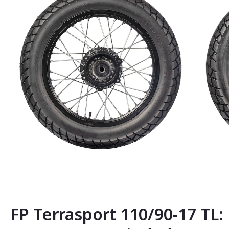
Saltar
al
comienzo
de
la
FP Terrasport 110/90-17 TL
galería
de