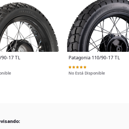
/90-17 TL
Patagonia 110/90-17 TL
Valoración:
98%
onible
No Está Disponible
evisando: