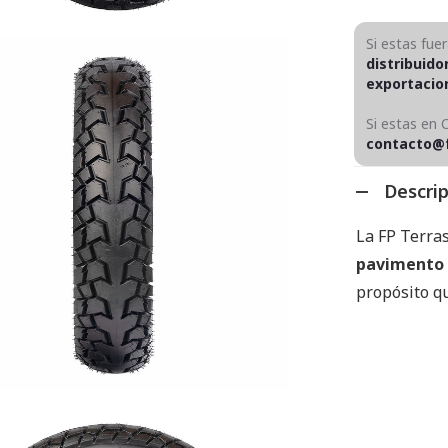
Si estas fue
distribuido
exportaci
Si estas en 
contacto@
Descri
La FP Terra
pavimento 
propósito q