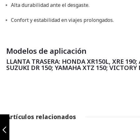
Alta durabilidad ante el desgaste.
Confort y estabilidad en viajes prolongados.
Modelos de aplicación
LLANTA TRASERA: HONDA XR150L, XRE 190; A
SUZUKI DR 150; YAMAHA XTZ 150; VICTORY 
Artículos relacionados
Terrasport 90/90-
19 TL