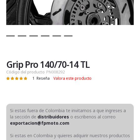
Saltar
al
comienzo
de
Grip Pro 140/70-14 TL
la
Código del producto
PN008292
galería
1
Reseña
Valora este producto
Valoración:
de
100
100
% of
imágenes
Si estas fuera de Colombia te invitamos a que ingreses a
la sección de
distribuidores
o escribenos al correo
exportacion@fpmoto.com
Si estas en Colombia y quieres adquirir nuestros productos