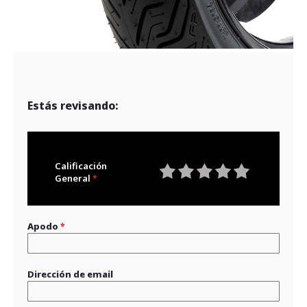
Estás revisando:
Calificación
General
1
2
3
4
5
star
stars
stars
stars
stars
Apodo
Dirección de email