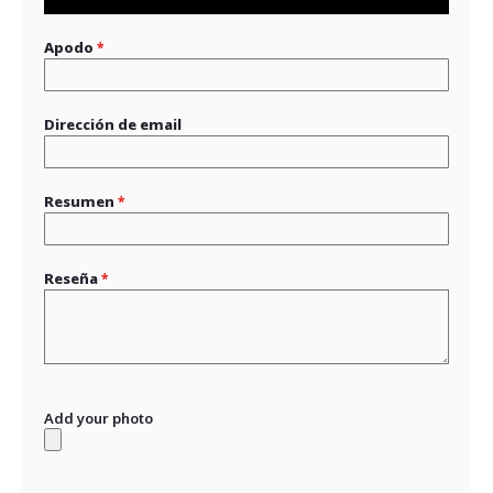
star
stars
stars
stars
stars
Apodo
Dirección de email
Resumen
Reseña
Add your photo