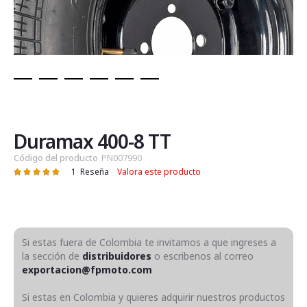
Saltar
al
comienzo
de
Duramax 400-8 TT
la
Código del producto
PN007990
galería
1
Reseña
Valora este producto
Valoración:
de
100
100
% of
imágenes
Si estas fuera de Colombia te invitamos a que ingreses a
la sección de
distribuidores
o escribenos al correo
exportacion@fpmoto.com
Si estas en Colombia y quieres adquirir nuestros productos