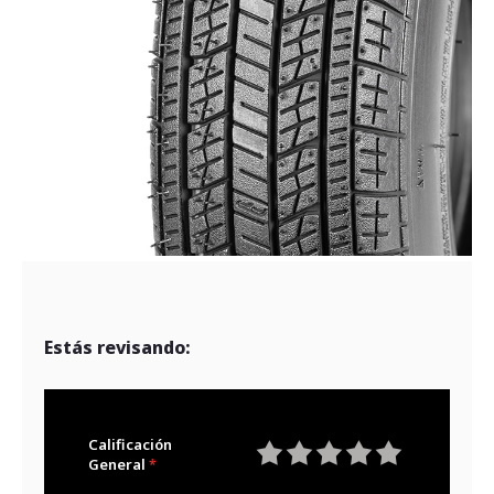
Estás revisando:
Calificación
General
1
2
3
4
5