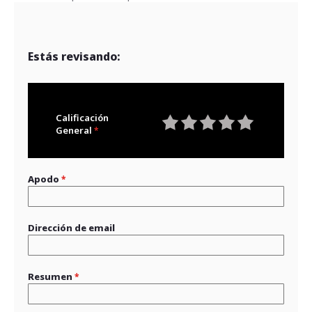
Estás revisando:
Calificación
General
1
2
3
4
5
star
stars
stars
stars
stars
Apodo
Dirección de email
Resumen