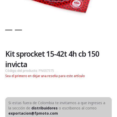
Saltar
al
comienzo
de
Kit sprocket 15-42t 4h cb 150
la
galería
invicta
de
Código del producto
PN007375
imágenes
Sea el primero en dejar una reseña para este artículo
Si estas fuera de Colombia te invitamos a que ingreses a
la sección de
distribuidores
o escribenos al correo
exportacion@fpmoto.com