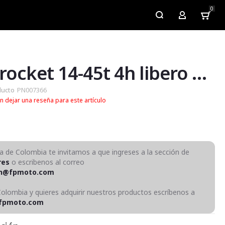
0
My Account
Kit sprocket 14-45t 4h libero 125, ybr125
ducto
PN007366
n dejar una reseña para este artículo
ra de Colombia te invitamos a que ingreses a la sección de
res
o escribenos al correo
on@fpmoto.com
Colombia y quieres adquirir nuestros productos escríbenos a
fpmoto.com