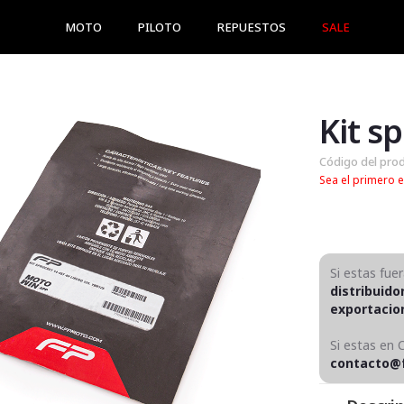
MOTO
PILOTO
REPUESTOS
SALE
Código del pro
Sea el primero e
Si estas fue
distribuido
exportaci
Si estas en 
contacto@