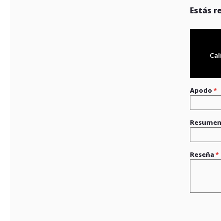
Estás r
Cal
Apodo
Resume
Reseña