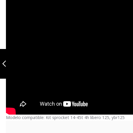
Kit sprocket 14-
36t 4h akt110
Anterior
Modelo compatible: Kit sprocket 14-45t 4h libero 125, ybr125