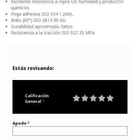
Excelente resistencia a rayos UV, humedad y productos
quimicos
Pega adhesiva ISO 534 1.2MIL
Brillo (60°) ISO 2813 90 GU
Durabilidad aproximada 7años
Resistencia a la tracción ISO 527 25 MPa
Estás revisando:
Calificación
General
1
2
3
4
5
star
stars
stars
stars
stars
Apodo