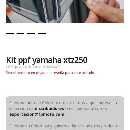
Saltar
al
comienzo
de
Kit ppf yamaha xtz250
la
Código del producto
PN008487
galería
Sea el primero en dejar una reseña para este artículo
de
imágenes
Si estas fuera de Colombia te invitamos a que ingreses a
la sección de
distribuidores
o escribenos al correo
exportacion@fpmoto.com
Si estas en Colombia y quieres adquirir nuestros productos