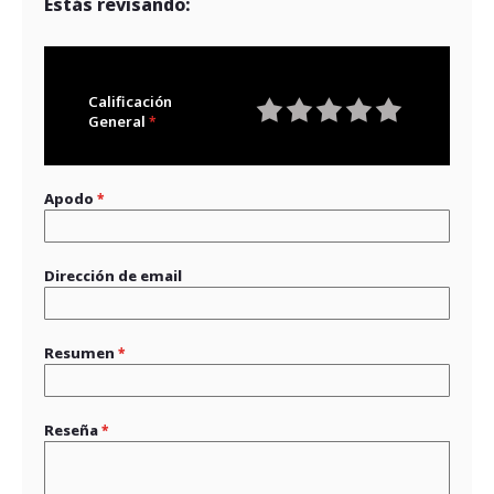
Estás revisando:
Calificación
General
1
2
3
4
5
star
stars
stars
stars
stars
Apodo
Dirección de email
Resumen
Reseña