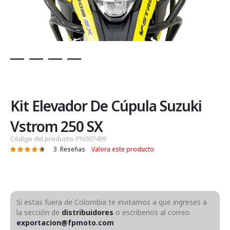
Saltar
al
comienzo
de
Kit Elevador De Cúpula Suzuki
la
galería
Vstrom 250 SX
de
Código del producto
PN007499
imágenes
3
Reseñas
Valora este producto
Valoración:
91
100
% of
Si estas fuera de Colombia te invitamos a que ingreses a
la sección de
distribuidores
o escribenos al correo
exportacion@fpmoto.com