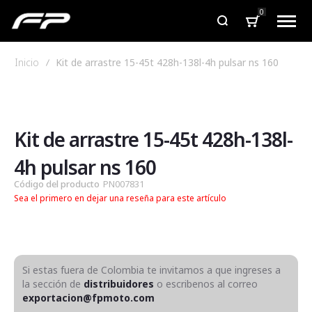
0
Inicio
Kit de arrastre 15-45t 428h-138l-4h pulsar ns 160
Saltar
Saltar
al
al
final
comienzo
de
de
Kit de arrastre 15-45t 428h-138l-
la
la
galería
galería
4h pulsar ns 160
de
de
Código del producto
PN007831
imágenes
imágenes
Sea el primero en dejar una reseña para este artículo
Si estas fuera de Colombia te invitamos a que ingreses a
la sección de
distribuidores
o escribenos al correo
exportacion@fpmoto.com