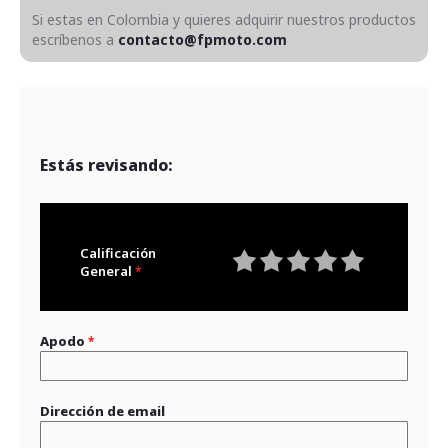
Si estas en Colombia y quieres adquirir nuestros productos
escríbenos a
contacto@fpmoto.com
Estás revisando:
Calificación
General
1
2
3
4
5
star
stars
stars
stars
stars
Apodo
Dirección de email