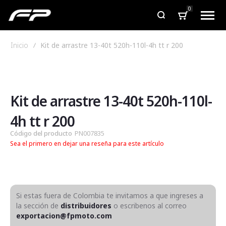
0
Inicio
Kit de arrastre 13-40t 520h-110l-4h tt r 200
Saltar
Saltar
al
al
final
comienzo
de
de
Kit de arrastre 13-40t 520h-110l-
la
la
galería
galería
4h tt r 200
de
de
Código del producto
PN007835
imágenes
imágenes
Sea el primero en dejar una reseña para este artículo
Si estas fuera de Colombia te invitamos a que ingreses a
la sección de
distribuidores
o escribenos al correo
exportacion@fpmoto.com