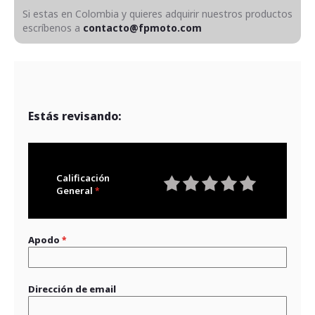
Si estas en Colombia y quieres adquirir nuestros productos
escríbenos a
contacto@fpmoto.com
Estás revisando:
Calificación
General
1
2
3
4
5
star
stars
stars
stars
stars
Apodo
Dirección de email