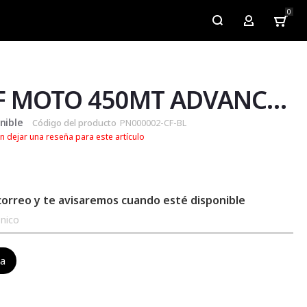
0
My Account
KIT CF MOTO 450MT ADVANCE AZUL
nible
Código del producto
PN000002-CF-BL
n dejar una reseña para este artículo
correo y te avisaremos cuando esté disponible