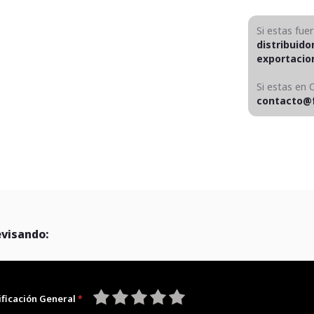
Si estas fue
distribuido
exportaci
Si estas en 
contacto@
evisando:
ificación General
1
2
3
4
5