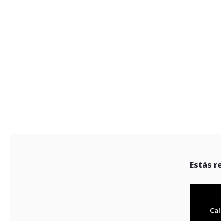
Estás r
Cal