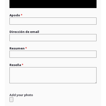
1
2
3
4
5
star
stars
stars
stars
stars
Apodo
Dirección de email
Resumen
Reseña
Add your photo