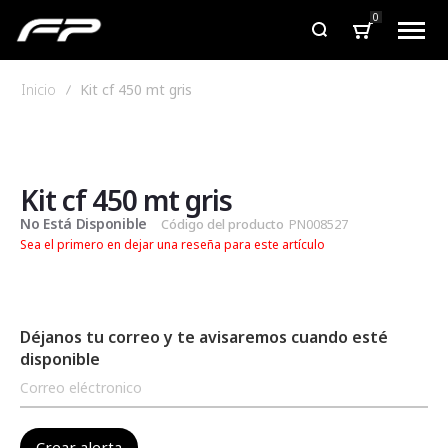
0
Inicio
Kit cf 450 mt gris
Saltar
Saltar
al
al
final
comienzo
de
de
Kit cf 450 mt gris
la
la
No Está Disponible
Código del producto
PN008527
galería
galería
Sea el primero en dejar una reseña para este artículo
de
de
imágenes
imágenes
Déjanos tu correo y te avisaremos cuando esté
disponible