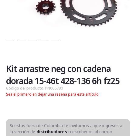
Saltar
al
comienzo
de
Kit arrastre neg con cadena
la
galería
dorada 15-46t 428-136 6h fz25
de
Código del producto
PN006780
imágenes
Sea el primero en dejar una reseña para este artículo
Si estas fuera de Colombia te invitamos a que ingreses a
la sección de
distribuidores
o escribenos al correo