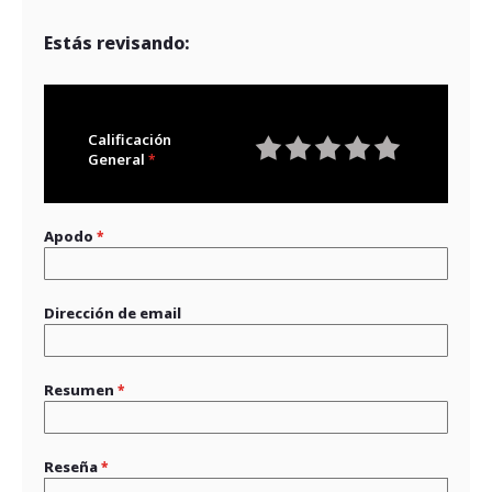
Estás revisando:
Calificación
General
1
2
3
4
5
star
stars
stars
stars
stars
Apodo
Dirección de email
Resumen
Reseña