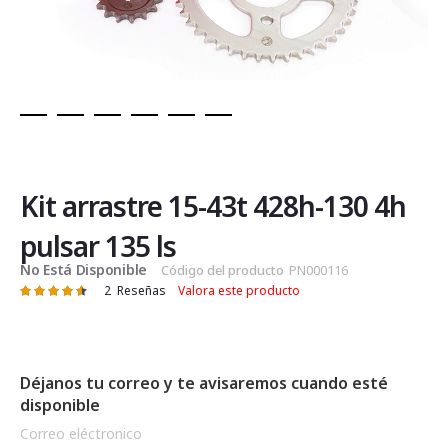
Saltar
al
comienzo
de
Kit arrastre 15-43t 428h-130 4h
la
galería
pulsar 135 ls
de
No Está Disponible
Código del producto
PN000116
imágenes
2
Reseñas
Valora este producto
Valoración:
93
100
% of
Déjanos tu correo y te avisaremos cuando esté
disponible