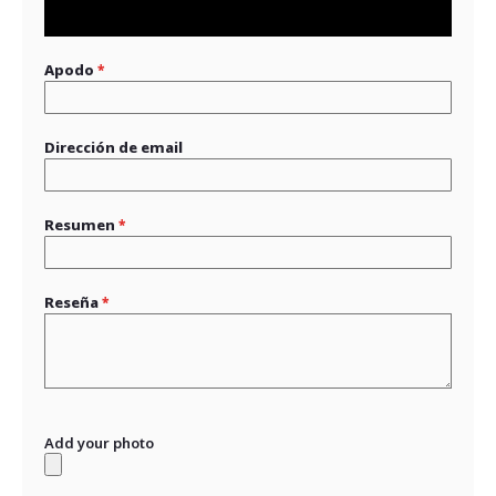
1
2
3
4
5
star
stars
stars
stars
stars
Apodo
Dirección de email
Resumen
Reseña
Add your photo