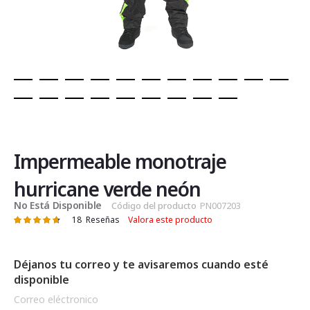
Saltar
al
comienzo
de
Impermeable monotraje
la
galería
hurricane verde neón
de
No Está Disponible
Código del producto
PN007203
imágenes
18
Reseñas
Valora este producto
Valoración:
96
100
% of
Déjanos tu correo y te avisaremos cuando esté
disponible