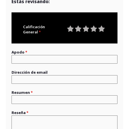
Estás revisando:
Calificación
General
1
2
3
4
5
star
stars
stars
stars
stars
Apodo
Dirección de email
Resumen
Reseña