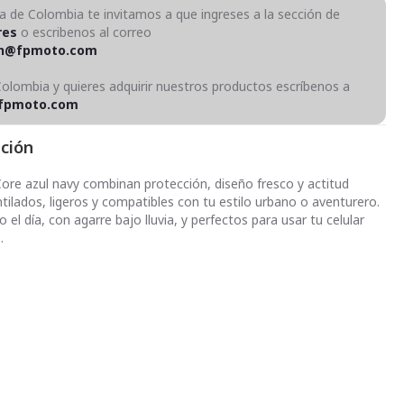
ra de Colombia te invitamos a que ingreses a la sección de
res
o escribenos al correo
on@fpmoto.com
Colombia y quieres adquirir nuestros productos escríbenos a
fpmoto.com
pción
ore azul navy combinan protección, diseño fresco y actitud
ntilados, ligeros y compatibles con tu estilo urbano o aventurero.
l día, con agarre bajo lluvia, y perfectos para usar tu celular
.