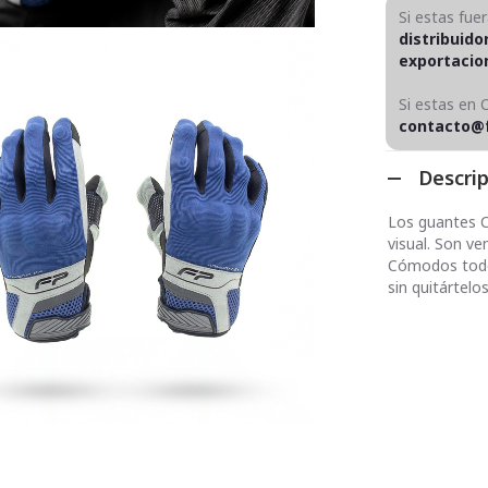
Si estas fue
distribuido
exportaci
Si estas en 
contacto@
Descri
Los guantes C
visual. Son ve
Cómodos todo e
sin quitártelos