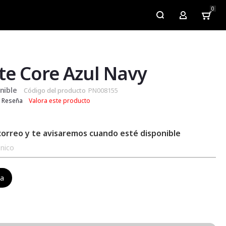
0
My Account
e Core Azul Navy
nible
Código del producto
PN008155
Reseña
Valora este producto
correo y te avisaremos cuando esté disponible