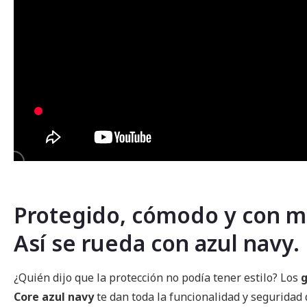
Protegido, cómodo y con mu
Así se rueda con azul navy.
¿Quién dijo que la protección no podía tener estilo? Los
g
Core azul navy
te dan toda la funcionalidad y seguridad 