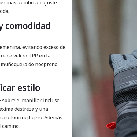
meninas, combinan ajuste
oda.
 y comodidad
 femenina, evitando exceso de
re de velcro TPR en la
la muñequera de neopreno
icar estilo
 sobre el manillar, incluso
máxima destreza y una
na o touring ligero. Además,
l camino.