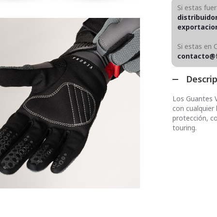
Si estas fue
distribuido
exportaci
Si estas en 
contacto@
Descri
Los Guantes V
con cualquier 
protección, c
touring.