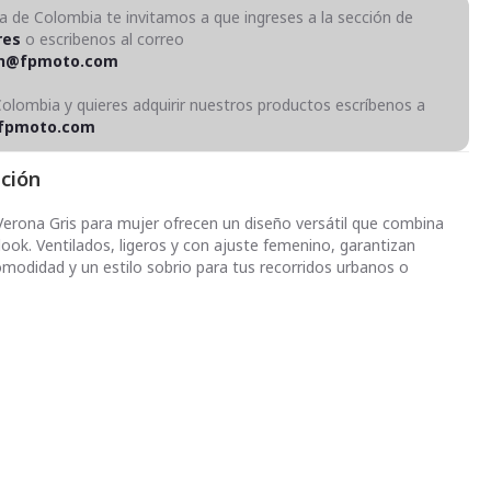
ra de Colombia te invitamos a que ingreses a la sección de
res
o escribenos al correo
on@fpmoto.com
Colombia y quieres adquirir nuestros productos escríbenos a
fpmoto.com
pción
erona Gris para mujer ofrecen un diseño versátil que combina
look. Ventilados, ligeros y con ajuste femenino, garantizan
omodidad y un estilo sobrio para tus recorridos urbanos o