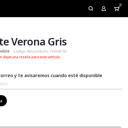
0
My Account
e Verona Gris
nible
Código del producto
PN008165
n dejar una reseña para este artículo
correo y te avisaremos cuando esté disponible