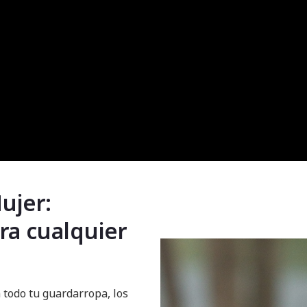
ujer:
ara cualquier
 todo tu guardarropa, los