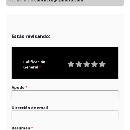
Estás revisando:
Calificación
General
1
2
3
4
5
star
stars
stars
stars
stars
Apodo
Dirección de email
Resumen