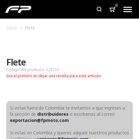
0
Inicio
Flete
Saltar
Saltar
al
al
final
comienzo
de
de
Flete
la
la
Código del producto
523550
galería
galería
Sea el primero en dejar una reseña para este artículo
de
de
imágenes
imágenes
Si estas fuera de Colombia te invitamos a que ingreses a
la sección de
distribuidores
o escribenos al correo
exportacion@fpmoto.com
Si estas en Colombia y quieres adquirir nuestros productos
escríbenos a
contacto@fpmoto.com