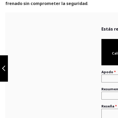
frenado sin comprometer la seguridad
.
Estás r
Cal
Disco de freno
trasero para AK
180 - 200 TTR
Apodo
Anterior
Resume
Reseña