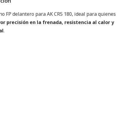
pción
eno FP delantero para AK CR5 180, ideal para quienes
r precisión en la frenada, resistencia al calor y
al
.