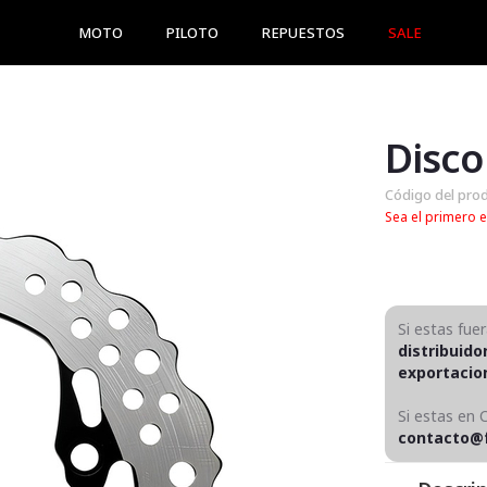
MOTO
PILOTO
REPUESTOS
SALE
Código del pro
Sea el primero e
Si estas fue
distribuido
exportaci
Si estas en 
contacto@