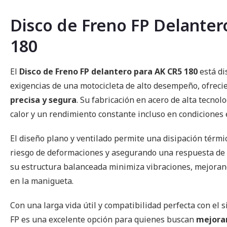
de
la
Disco de Freno FP Delanter
galería
de
180
imágenes
El
Disco de Freno FP delantero para AK CR5 180
está di
exigencias de una motocicleta de alto desempeño, ofrec
precisa y segura
. Su fabricación en acero de alta tecnol
calor y un rendimiento constante incluso en condiciones 
El diseño plano y ventilado permite una disipación térmic
riesgo de deformaciones y asegurando una respuesta de 
su estructura balanceada minimiza vibraciones, mejorand
en la manigueta.
Con una larga vida útil y compatibilidad perfecta con el s
FP es una excelente opción para quienes buscan
mejora