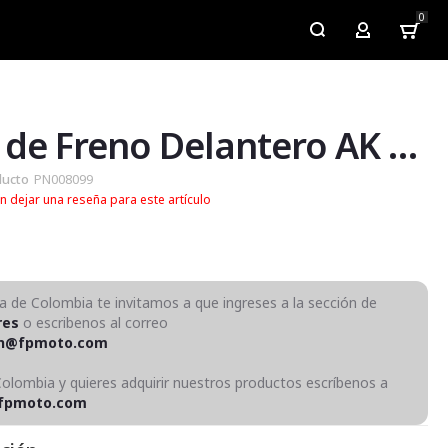
0
My Account
Disco de Freno Delantero AK CR5 180
ducto
PN008099
n dejar una reseña para este artículo
ra de Colombia te invitamos a que ingreses a la sección de
res
o escribenos al correo
on@fpmoto.com
Colombia y quieres adquirir nuestros productos escríbenos a
fpmoto.com