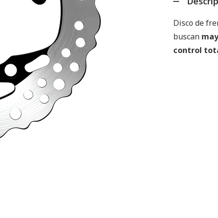
Descri
Disco de fr
buscan
mayo
control tot