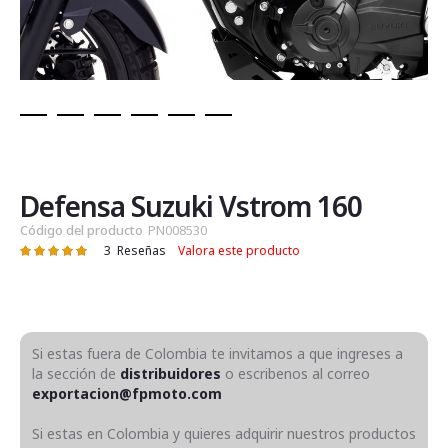
Saltar
al
comienzo
de
Defensa Suzuki Vstrom 160
la
Código del producto
PN008530
galería
3
Reseñas
Valora este producto
Valoración:
de
100
100
% of
imágenes
Si estas fuera de Colombia te invitamos a que ingreses a
la sección de
distribuidores
o escribenos al correo
exportacion@fpmoto.com
Si estas en Colombia y quieres adquirir nuestros productos