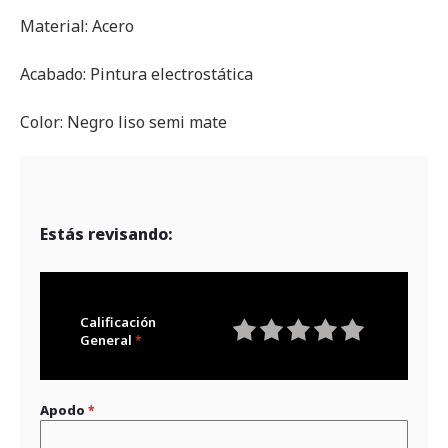
Material: Acero
Acabado: Pintura electrostática
Color: Negro liso semi mate
Estás revisando:
Calificación
General
1
2
3
4
5
star
stars
stars
stars
stars
Apodo