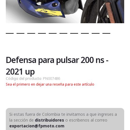
Saltar
al
comienzo
de
Defensa para pulsar 200 ns -
la
galería
2021 up
de
Código del producto
PN007486
imágenes
Sea el primero en dejar una reseña para este artículo
Si estas fuera de Colombia te invitamos a que ingreses a
la sección de
distribuidores
o escribenos al correo
exportacion@fpmoto.com