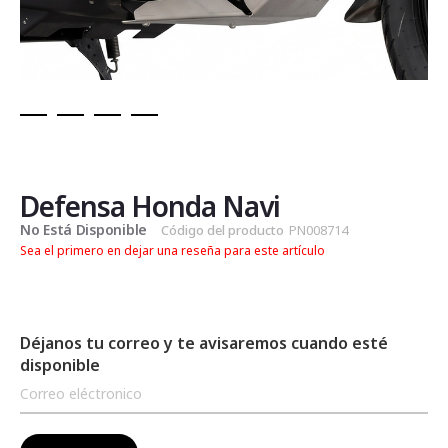
Saltar
al
comienzo
de
Defensa Honda Navi
la
No Está Disponible
Código del producto
PN008714
galería
Sea el primero en dejar una reseña para este artículo
de
imágenes
Déjanos tu correo y te avisaremos cuando esté
disponible