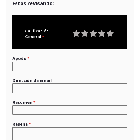
Estás revisando:
Calificación
General
1
2
3
4
5
star
stars
stars
stars
stars
Apodo
Dirección de email
Resumen
Reseña