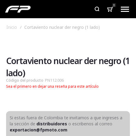
0
Inicio
Cortaviento nuclear der negro (1 lado)
Saltar
Saltar
al
al
final
comienzo
de
de
Cortaviento nuclear der negro (1
la
la
galería
galería
lado)
de
de
Código del producto
PN112.006
imágenes
imágenes
Sea el primero en dejar una reseña para este artículo
Si estas fuera de Colombia te invitamos a que ingreses a
la sección de
distribuidores
o escribenos al correo
exportacion@fpmoto.com