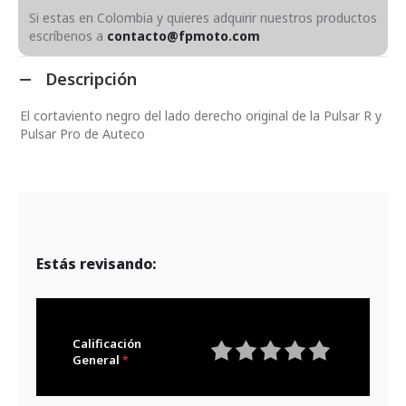
Si estas en Colombia y quieres adquirir nuestros productos
escríbenos a
contacto@fpmoto.com
Descripción
El cortaviento negro del lado derecho original de la Pulsar R y
Pulsar Pro de Auteco
Estás revisando:
Calificación
General
1
2
3
4
5
star
stars
stars
stars
stars