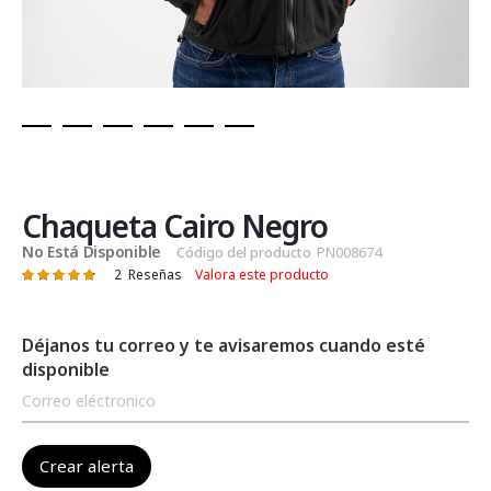
Saltar
al
comienzo
de
Chaqueta Cairo Negro
la
No Está Disponible
Código del producto
PN008674
galería
2
Reseñas
Valora este producto
Valoración:
de
97
100
% of
imágenes
Déjanos tu correo y te avisaremos cuando esté
disponible