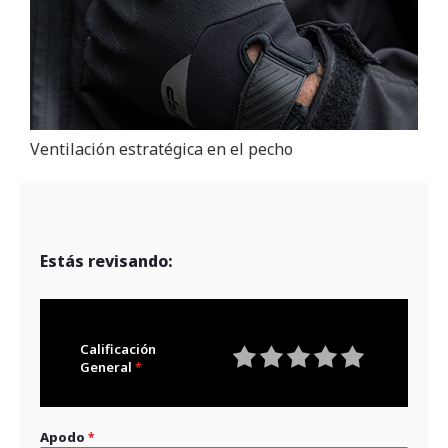
Ventilación estratégica en el pecho
Estás revisando:
Calificación
General
1
2
3
4
5
star
stars
stars
stars
stars
Apodo