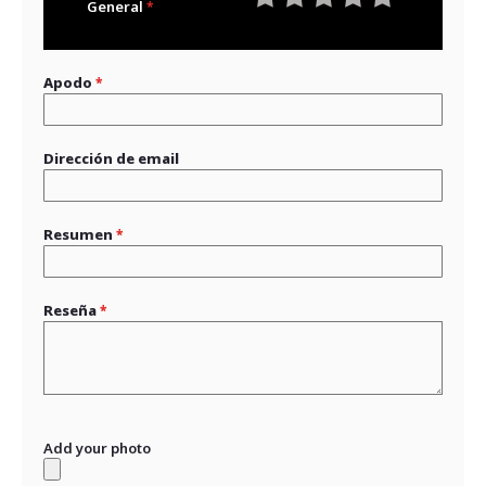
General
1
2
3
4
5
star
stars
stars
stars
stars
Apodo
Dirección de email
Resumen
Reseña
Add your photo