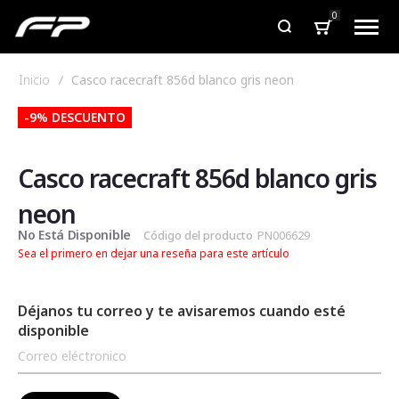
0
Inicio
Casco racecraft 856d blanco gris neon
Saltar
Saltar
-9% DESCUENTO
al
al
final
comienzo
de
de
Casco racecraft 856d blanco gris
la
la
galería
galería
neon
de
de
No Está Disponible
Código del producto
PN006629
imágenes
imágenes
Sea el primero en dejar una reseña para este artículo
Déjanos tu correo y te avisaremos cuando esté
disponible