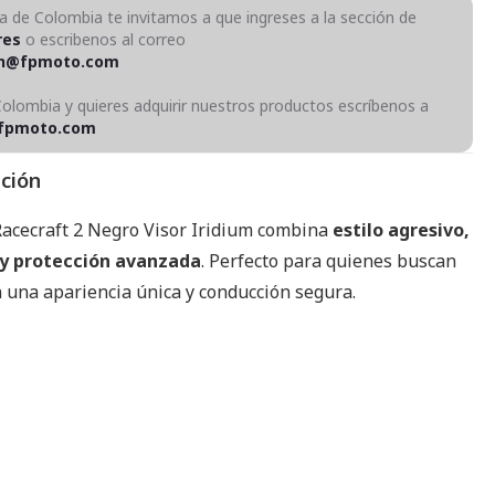
ra de Colombia te invitamos a que ingreses a la sección de
res
o escribenos al correo
on@fpmoto.com
Colombia y quieres adquirir nuestros productos escríbenos a
fpmoto.com
pción
 Racecraft 2 Negro Visor Iridium combina
estilo agresivo,
 y protección avanzada
. Perfecto para quienes buscan
n una apariencia única y conducción segura.