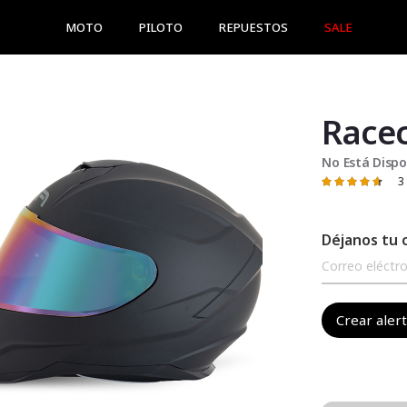
MOTO
PILOTO
REPUESTOS
SALE
Racec
No Está Dispo
3
Valoración:
93
100
% of
Déjanos tu 