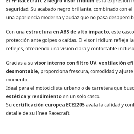
El
FP Racecraft 2 Negro Visor Iridium
es la expresión 
seguridad. Su acabado negro brillante, combinado con el 
una apariencia moderna y audaz que no pasa desapercib
Con una
estructura en ABS de alto impacto
, este casc
protección ante golpes o caídas. El visor iridium refleja la
reflejos, ofreciendo una visión clara y confortable incluso
Gracias a su
visor interno con filtro UV
,
ventilación ef
desmontable
, proporciona frescura, comodidad y ajuste
momento.
Ideal para el motociclista urbano o de carretera que bu
estética y rendimiento
en un solo casco.
Su
certificación europea ECE2205
avala la calidad y co
detalle de su línea Racecraft.