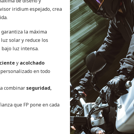
máxima de diseño y
visor iridium espejado, crea
ida.
o garantiza la máxima
 luz solar y reduce los
 bajo luz intensa.
iciente
y
acolchado
 personalizado en todo
sca combinar
seguridad,
nfianza que FP pone en cada