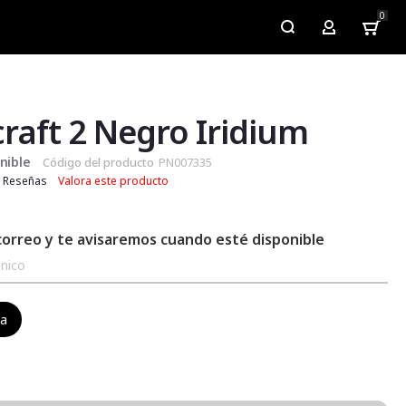
0
My Account
raft 2 Negro Iridium
nible
Código del producto
PN007335
Reseñas
Valora este producto
correo y te avisaremos cuando esté disponible