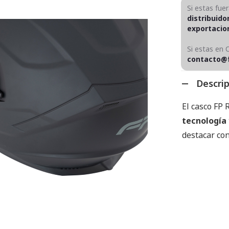
Si estas fue
distribuido
exportaci
Si estas en 
contacto@
Descri
El casco FP
tecnología
destacar co