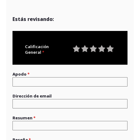
Estás revisando:
Calificación
General
1
2
3
4
5
star
stars
stars
stars
stars
Apodo
Dirección de email
Resumen
Reseña