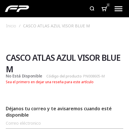
0
Inicio
CASCO ATLAS AZUL VISOR BLUE M
Saltar
Saltar
al
al
final
comienzo
de
de
CASCO ATLAS AZUL VISOR BLUE
la
la
galería
galería
M
de
de
No Está Disponible
Código del producto
PN008605-M
imágenes
imágenes
Sea el primero en dejar una reseña para este artículo
Déjanos tu correo y te avisaremos cuando esté
disponible