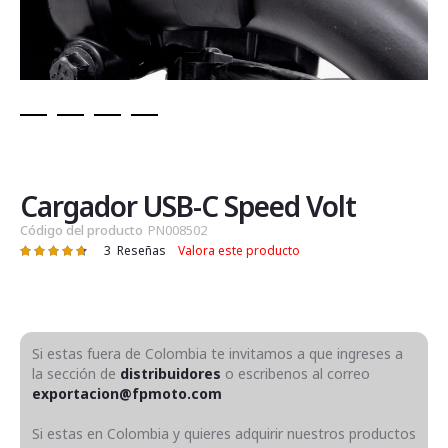
Saltar
al
comienzo
de
Cargador USB-C Speed Volt
la
Código del producto
PN008502
galería
3
Reseñas
Valora este producto
Valoración:
de
96
100
% of
imágenes
Si estas fuera de Colombia te invitamos a que ingreses a
la sección de
distribuidores
o escribenos al correo
exportacion@fpmoto.com
Si estas en Colombia y quieres adquirir nuestros productos