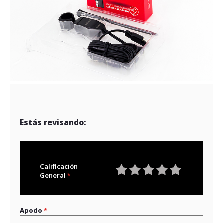
Estás revisando:
Calificación
General
1
2
3
4
5
star
stars
stars
stars
stars
Apodo