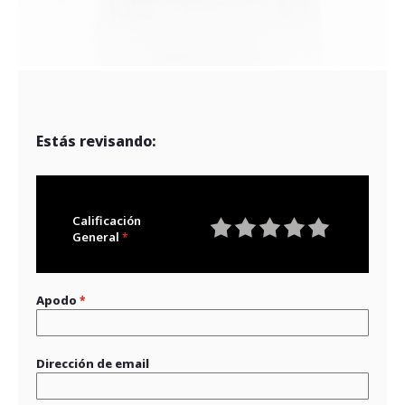
Estás revisando:
Calificación
General
1
2
3
4
5
star
stars
stars
stars
stars
Apodo
Dirección de email