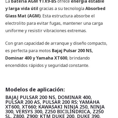
La
batería AGM YTX9-BS
ofrece
energía estable
y larga vida útil
gracias a su tecnología
Absorbed
Glass Mat (AGM)
. Esta estructura absorbe el
electrolito para evitar fugas, mantener una carga
uniforme y resistir vibraciones extremas.
Con gran capacidad de arranque y diseño compacto,
es perfecta para motos
Bajaj Pulsar 200 NS,
Dominar 400 y Yamaha XT600
, brindando
encendidos rápidos y seguridad constante.
Modelos de aplicación:
BAJAJ PULSAR 200 NS, DOMINAR 400,
PULSAR 200 AS, PULSAR 200 RS; YAMAHA
XT600, XT660; KAWASAKI NINJA 250, NINJA
300, VERSYS 300, Z250 BICILÍNDRICA, Z250
SL, Z800, Z900; KTM DUKE 200, DUKE 390,