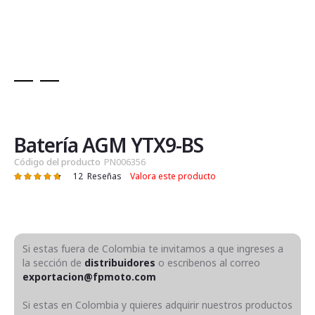
Saltar
al
comienzo
de
Batería AGM YTX9-BS
la
Código del producto
PN006356
galería
12
Reseñas
Valora este producto
Valoración:
de
96
100
% of
imágenes
Si estas fuera de Colombia te invitamos a que ingreses a
la sección de
distribuidores
o escribenos al correo
exportacion@fpmoto.com
Si estas en Colombia y quieres adquirir nuestros productos