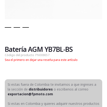
Saltar
al
comienzo
de
Batería AGM YB7BL-BS
la
Código del producto
PN008657
galería
Sea el primero en dejar una reseña para este artículo
de
imágenes
Si estas fuera de Colombia te invitamos a que ingreses a
la sección de
distribuidores
o escribenos al correo
exportacion@fpmoto.com
Si estas en Colombia y quieres adquirir nuestros productos