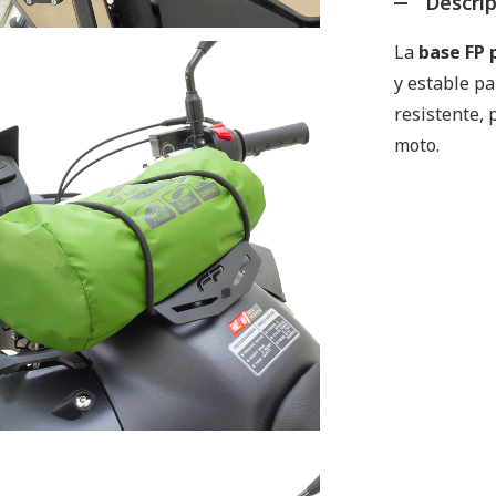
Descri
La
base FP 
y estable p
resistente, 
moto.