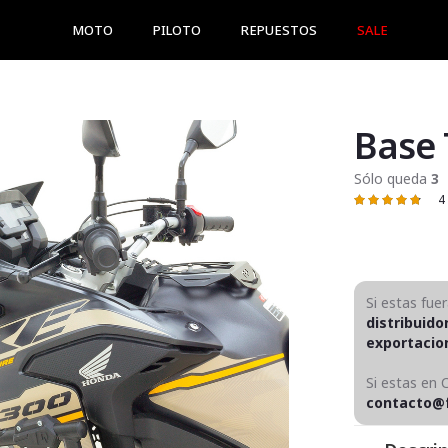
MOTO
PILOTO
REPUESTOS
SALE
Sólo queda
3
4
Valoración:
97
100
% of
Si estas fue
distribuido
exportaci
Si estas en 
contacto@