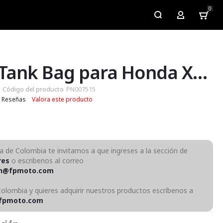
0
My Account
Base Tank Bag para Honda XRE 300
Código del producto
PN007515
Reseñas
Valora este producto
ra de Colombia te invitamos a que ingreses a la sección de
res
o escribenos al correo
on@fpmoto.com
Colombia y quieres adquirir nuestros productos escríbenos a
fpmoto.com