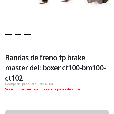
Saltar
al
comienzo
de
Bandas de freno fp brake
la
galería
master del: boxer ct100-bm100-
de
imágenes
ct102
Código del producto
PN007684
Sea el primero en dejar una reseña para este artículo