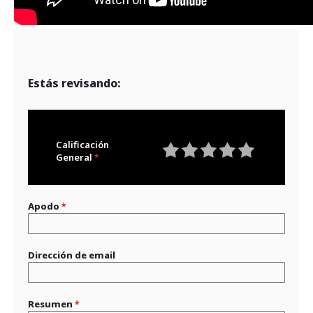
Estás revisando:
Calificación
General
1
2
3
4
5
star
stars
stars
stars
stars
Apodo
Dirección de email
Resumen