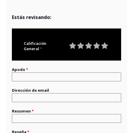
Estás revisando:
Calificación
General
1
2
3
4
5
star
stars
stars
stars
stars
Apodo
Dirección de email
Resumen
Reseña