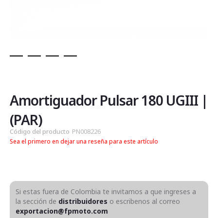
Saltar
al
comienzo
de
Amortiguador Pulsar 180 UGIII |
la
galería
(PAR)
de
Código del producto
PN008226
imágenes
Sea el primero en dejar una reseña para este artículo
Si estas fuera de Colombia te invitamos a que ingreses a
la sección de
distribuidores
o escribenos al correo
exportacion@fpmoto.com