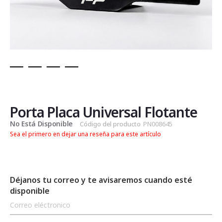
Saltar
al
comienzo
de
Porta Placa Universal Flotante
la
No Está Disponible
Código del producto
PN008645
galería
Sea el primero en dejar una reseña para este artículo
de
imágenes
Déjanos tu correo y te avisaremos cuando esté
disponible