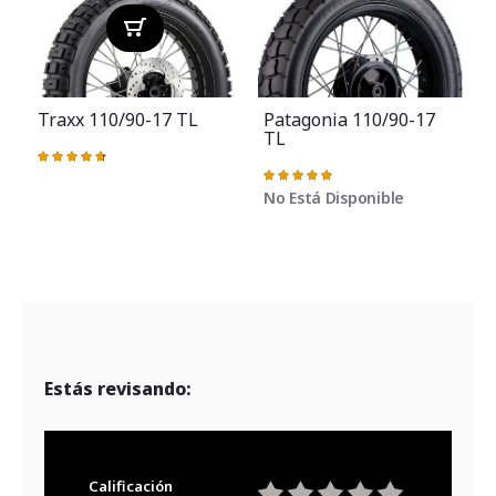
Traxx 110/90-17 TL
Patagonia 110/90-17
TL
Valoración:
95%
Valoración:
98%
No Está Disponible
Estás revisando:
Calificación