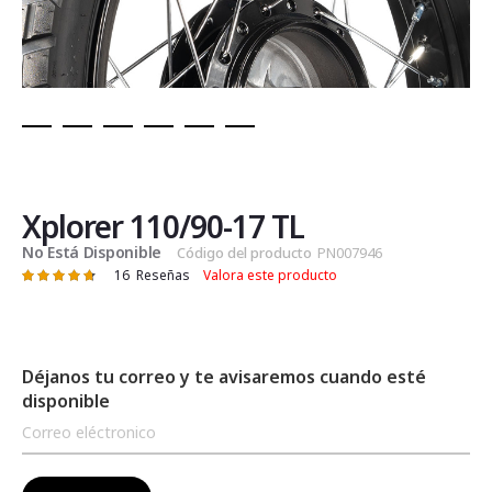
Saltar
al
comienzo
de
Xplorer 110/90-17 TL
la
No Está Disponible
Código del producto
PN007946
galería
16
Reseñas
Valora este producto
Valoración:
de
95
100
% of
imágenes
Déjanos tu correo y te avisaremos cuando esté
disponible