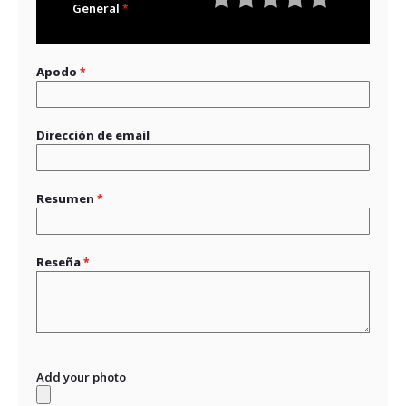
General
1
2
3
4
5
star
stars
stars
stars
stars
Apodo
Dirección de email
Resumen
Reseña
Add your photo