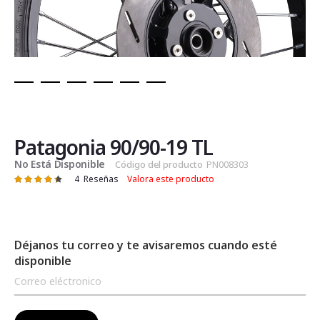
Saltar
al
comienzo
de
Patagonia 90/90-19 TL
la
No Está Disponible
Código del producto
PN008303
galería
4
Reseñas
Valora este producto
Valoración:
de
88
100
% of
imágenes
Déjanos tu correo y te avisaremos cuando esté
disponible