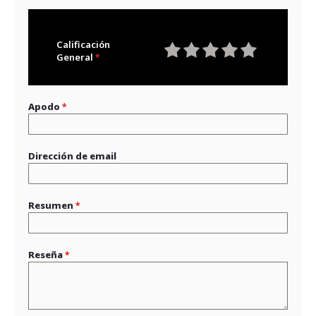
Calificación
General
1
2
3
4
5
star
stars
stars
stars
stars
Apodo
Dirección de email
Resumen
Reseña