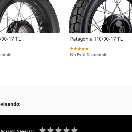
/90-17 TL
Patagonia 110/90-17 TL
Valoración:
98%
onible
No Está Disponible
evisando:
ificación General