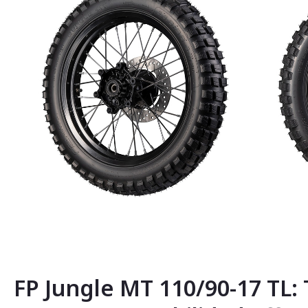
Saltar
al
comienzo
de
la
FP Jungle MT 110/90-17 TL: 
galería
de