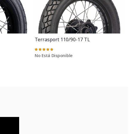
Terrasport 110/90-17 TL
Valoración:
97%
No Está Disponible