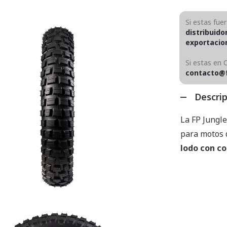
Si estas fue
distribuido
exportaci
Si estas en 
contacto@
Descri
La FP Jungl
para motos d
lodo con co