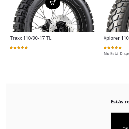
Traxx 110/90-17 TL
Xplorer 110
Valoración:
Valoración:
95%
95%
No Está Disp
Estás r
Cal