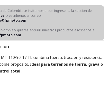
ra de Colombia te invitamos a que ingreses a la sección de
res
o escribenos al correo
on@fpmoto.com
Colombia y quieres adquirir nuestros productos escríbenos a
fpmoto.com
pción
e MT 110/90-17 TL combina fuerza, tracción y resistencia
oble propósito. I
deal para terrenos de tierra, grava o
ntrol total.