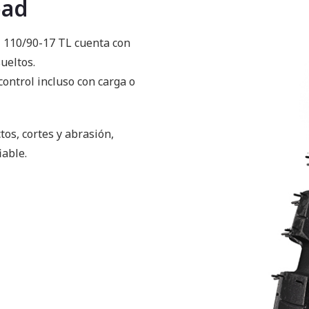
oad
T 110/90-17 TL cuenta con
ueltos.
ontrol incluso con carga o
os, cortes y abrasión,
iable.