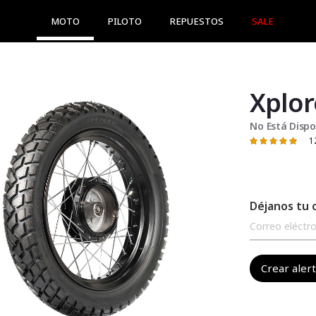
MOTO
PILOTO
REPUESTOS
SALE
Xplor
No Está Dispo
1
Valoración:
97
100
% of
Déjanos tu 