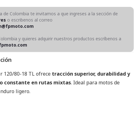
ra de Colombia te invitamos a que ingreses a la sección de
res
o escribenos al correo
on@fpmoto.com
Colombia y quieres adquirir nuestros productos escríbenos a
fpmoto.com
pción
er 120/80-18 TL ofrece
tracción superior, durabilidad y
o constante en rutas mixtas
. Ideal para motos de
nduro ligero.