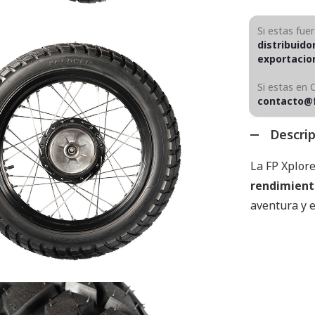
Si estas fue
distribuido
exportaci
Si estas en 
contacto@
Descri
La FP Xplor
rendimient
aventura y e