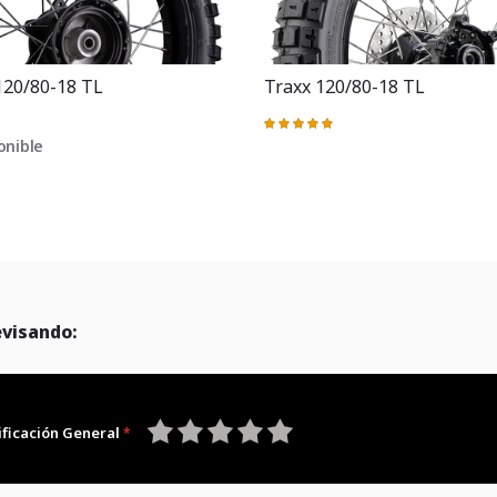
120/80-18 TL
Traxx 120/80-18 TL
Valoración:
98%
onible
evisando:
ificación General
1
2
3
4
5
star
stars
stars
stars
stars