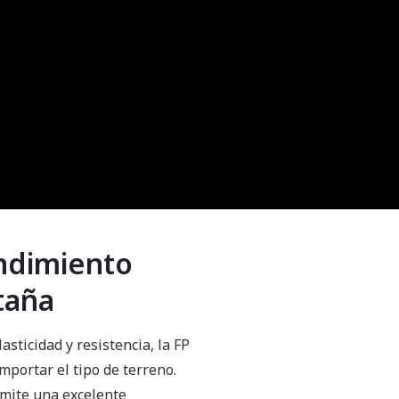
endimiento
taña
ticidad y resistencia, la FP
mportar el tipo de terreno.
mite una excelente