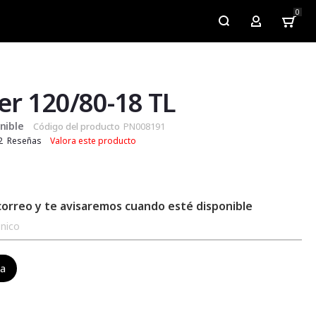
0
My Account
er 120/80-18 TL
nible
Código del producto
PN008191
2
Reseñas
Valora este producto
correo y te avisaremos cuando esté disponible