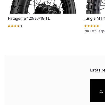
Patagonia 120/80-18 TL
Jungle MT 
Valoración:
Valoración:
73%
100%
No Está Disp
Estás r
Cal