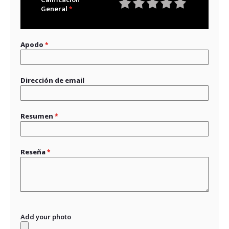
General
1
2
3
4
5
star
stars
stars
stars
stars
Apodo
Dirección de email
Resumen
Reseña
Add your photo