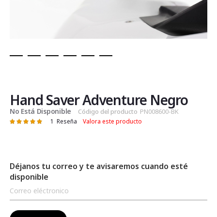
Saltar
al
comienzo
de
Hand Saver Adventure Negro
la
No Está Disponible
Código del producto
PN008600-BK
galería
1
Reseña
Valora este producto
Valoración:
de
100
100
% of
imágenes
Déjanos tu correo y te avisaremos cuando esté
disponible